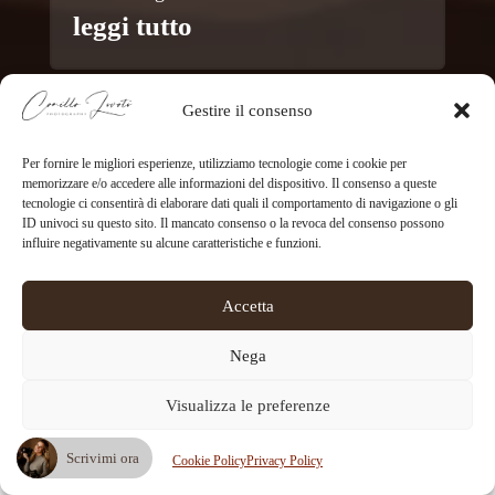
leggi tutto
Gestire il consenso
Per fornire le migliori esperienze, utilizziamo tecnologie come i cookie per
memorizzare e/o accedere alle informazioni del dispositivo. Il consenso a queste
tecnologie ci consentirà di elaborare dati quali il comportamento di navigazione o gli
ID univoci su questo sito. Il mancato consenso o la revoca del consenso possono
influire negativamente su alcune caratteristiche e funzioni.
Instagram Feed
Accetta
camilla_lovato_photographer
Nega
🤎Maternità|Neonati|Wedding
𝐅o𝐭o𝐠rafo l'extra-
ordinaria quotidianità
www.camillalovato.com
📍
VR/DUBAI
📩info@camillalovato.com/
Visualizza le preferenze
https://wa.me/mes
Scrivimi ora
Cookie Policy
Privacy Policy